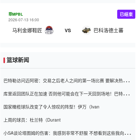
菲MPBL
已结束
2026-07-13 16:00
马利金娜鞋匠
巴科洛德土蕃
VS
篮球新闻
巴特勒访问迈阿密：交易之后老人之间的第一场比赛 要解决热情的
怨恨
库里返回团队正在加速 否则他可能会在下一天回到场地！巴特勒迈
阿密的纸牌游戏引起了人们的关注
国家橄榄球队改变了令人惊叹的阵型！伊万（Ivan
上周的球员：杜兰特（Durant
小SA谈论塔图姆的伤害：我感到非常不舒服 不想看到这些我向他
道歉