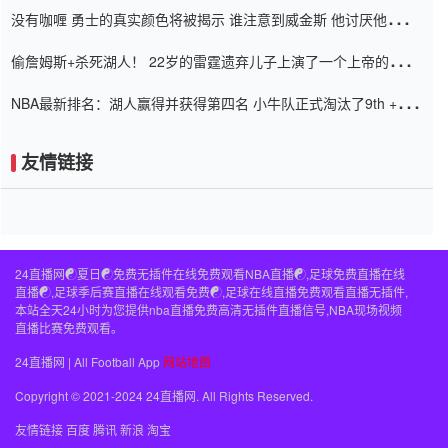
没有咖喱 勇士的真实颜色将被揭示 谁注意到威金斯 他讨厌他的老
老板
偷詹姆斯+杀死湖人！ 22岁的雷霆遗弃儿子上演了一个上帝的剧
本：疯狂的反击争夺1亿元人民币的合同
NBA最新排名：湖人赢得并获得第四名 小牛队正式淘汰了9th + 76
人
友情链接
24直播网☯️夏日☯️免费无插件在线免费观看NBA直播☯️,足球免费直播在线
直播☯️,足球季后赛直播在线观看免费☯️,足球在线直播免费观看直播无插件,
本站全天24小时为您提供nba直播免费高清无插件直播信号,NBA现场视频
直播比赛免费观看。
24直播网 | All Football App
网站地图
Copyright © 2021-2024 24直播网. All Rights Reserved.
友情链接
百度
腾讯
新浪
淘宝