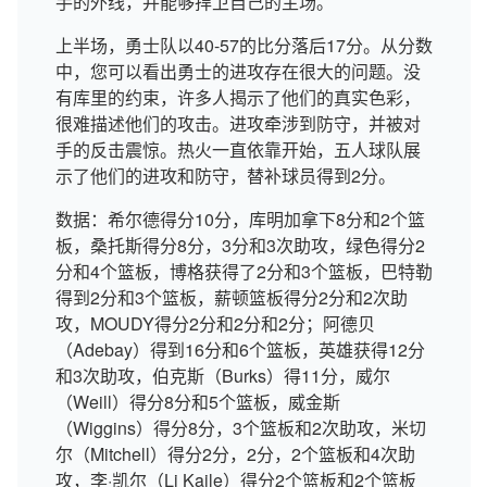
手的外线，并能够捍卫自己的主场。
上半场，勇士队以40-57的比分落后17分。从分数
中，您可以看出勇士的进攻存在很大的问题。没
有库里的约束，许多人揭示了他们的真实色彩，
很难描述他们的攻击。进攻牵涉到防守，并被对
手的反击震惊。热火一直依靠开始，五人球队展
示了他们的进攻和防守，替补球员得到2分。
数据：希尔德得分10分，库明加拿下8分和2个篮
板，桑托斯得分8分，3分和3次助攻，绿色得分2
分和4个篮板，博格获得了2分和3个篮板，巴特勒
得到2分和3个篮板，薪顿篮板得分2分和2次助
攻，MOUDY得分2分和2分和2分；阿德贝
（Adebay）得到16分和6个篮板，英雄获得12分
和3次助攻，伯克斯（Burks）得11分，威尔
（Weill）得分8分和5个篮板，威金斯
（Wiggins）得分8分，3个篮板和2次助攻，米切
尔（Mitchell）得分2分，2分，2个篮板和4次助
攻，李·凯尔（Li Kaile）得分2个篮板和2个篮板