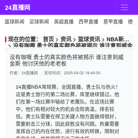
24直播网
篮球新闻
足球新闻
英超直播
西甲直播
意甲直播
德甲
现在的位置：
首页
>
资讯
>
篮球资讯
>
NBA新闻
>
没有咖喱 勇士的真实颜色将被揭示 谁注意到威金
斯 他讨厌他的老老板
没有咖喱 勇士的真实颜色将被揭示 谁注意到威
金斯 他讨厌他的老老板
作者：
24直播网
发布时间：2025-04-02 18:44:00
24直播NBA常规赛，全国直播，勇士队与热火！
这是勇士旅行的第二场比赛，库里继续错过。他
们在第一场比赛中输给了老鹰队。在这场比赛
中，他们有相对较大的机会击败高温，排名较
低。勇士队需要在捍卫关键人物方面做得很好，
需要射击三分球，因此获胜没有问题。热量需要
发挥自己的内在优势，进行有效的转换，限制对