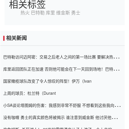
相关标签
热火
巴特勒
库里
维金斯
勇士
相关新闻
巴特勒访问迈阿密：交易之后老人之间的第一场比赛 要解决热情的
怨恨
库里返回团队正在加速 否则他可能会在下一天回到场地！巴特勒迈
阿密的纸牌游戏引起了人们的关注
国家橄榄球队改变了令人惊叹的阵型！伊万（Ivan
上周的球员：杜兰特（Durant
小SA谈论塔图姆的伤害：我感到非常不舒服 不想看到这些我向他
道歉
没有咖喱 勇士的真实颜色将被揭示 谁注意到威金斯 他讨厌他的老
老板