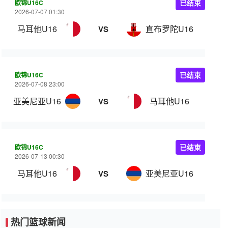
欧锦U16C
已结束
2026-07-07 01:30
马耳他U16
直布罗陀U16
VS
欧锦U16C
已结束
2026-07-08 23:00
亚美尼亚U16
马耳他U16
VS
欧锦U16C
已结束
2026-07-13 00:30
马耳他U16
亚美尼亚U16
VS
热门篮球新闻