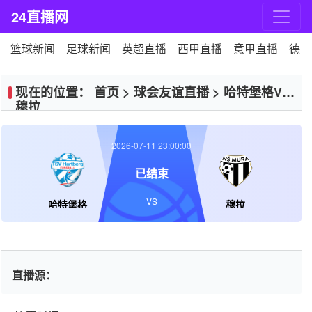
24直播网
篮球新闻
足球新闻
英超直播
西甲直播
意甲直播
德甲
现在的位置：
首页
>
球会友谊直播
>
哈特堡格VS
穆拉
2026-07-11 23:00:00
已结束
VS
哈特堡格
穆拉
直播源：