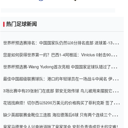
热门足球新闻
世界杯预选赛排名：中国国家队仍然以6分排名底部 进球差-13令人
震惊
您是如何获得世界第一的？巴西1-4阿根廷：Vinicius 0射击90分钟
内
世界杯预选赛-Wang Yudong首次亮相 中国国家足球队错过了世界
杯0-2
最佳中国超级联赛球队：港口的年轻球员在一场战斗中闻名 伊万放
弃了泰桑（Taishan）
3场比赛中有23张射门在底部 郭安无效传球 鸟儿被用来摆脱它
Setien痴迷于三名后卫
花钱找麻烦！切尔西以5200万美元的价格购买了菲利克斯 签了7年
并在半年内租了夏窗口
缺少英超联赛金靴位三连胜 海拉德落后6球 只有两个连续三个连续
三靴
皇家马德里令人兴奋地消除了皇家学会 安彭负责造成巨大的灾难！