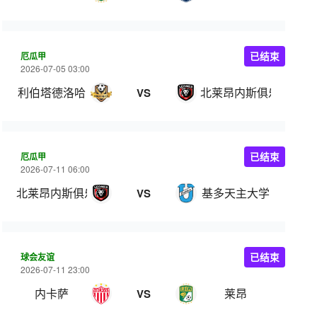
厄瓜甲
已结束
2026-07-05 03:00
利伯塔德洛哈
北莱昂内斯俱乐部
VS
厄瓜甲
已结束
2026-07-11 06:00
北莱昂内斯俱乐部
基多天主大学
VS
球会友谊
已结束
2026-07-11 23:00
内卡萨
莱昂
VS