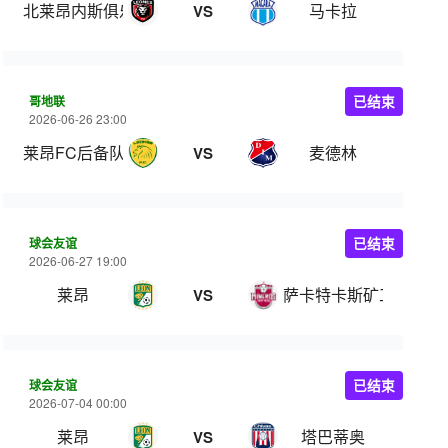
北莱昂内斯俱乐部
马卡拉
VS
哥地联
已结束
2026-06-26 23:00
莱昂FC后备队
麦德林
VS
球会友谊
已结束
2026-06-27 19:00
莱昂
萨卡特卡斯矿工
VS
球会友谊
已结束
2026-07-04 00:00
莱昂
塔巴蒂奥
VS