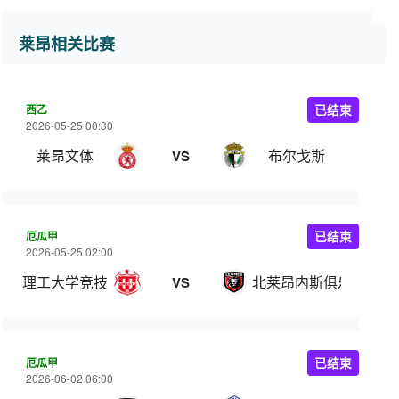
莱昂相关比赛
西乙
已结束
2026-05-25 00:30
莱昂文体
布尔戈斯
VS
厄瓜甲
已结束
2026-05-25 02:00
理工大学竞技
北莱昂内斯俱乐部
VS
厄瓜甲
已结束
2026-06-02 06:00