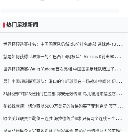
热门足球新闻
世界杯预选赛排名：中国国家队仍然以6分排名底部 进球差-13令人
震惊
您是如何获得世界第一的？巴西1-4阿根廷：Vinicius 0射击90分钟
内
世界杯预选赛-Wang Yudong首次亮相 中国国家足球队错过了世界
杯0-2
最佳中国超级联赛球队：港口的年轻球员在一场战斗中闻名 伊万放
弃了泰桑（Taishan）
3场比赛中有23张射门在底部 郭安无效传球 鸟儿被用来摆脱它
Setien痴迷于三名后卫
花钱找麻烦！切尔西以5200万美元的价格购买了菲利克斯 签了7年
并在半年内租了夏窗口
缺少英超联赛金靴位三连胜 海拉德落后6球 只有两个连续三个连续
三靴
皇家马德里令人兴奋地消除了皇家学会 安彭负责造成巨大的灾难！