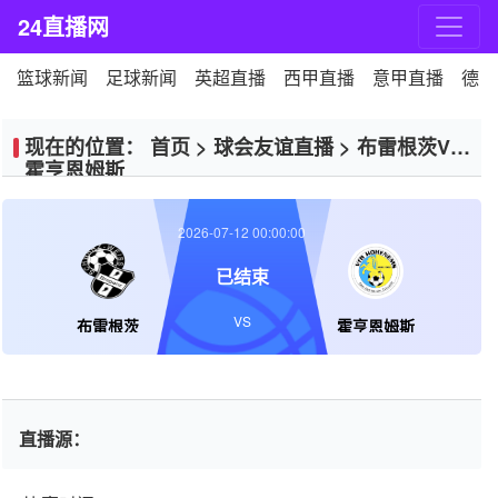
24直播网
篮球新闻
足球新闻
英超直播
西甲直播
意甲直播
德甲
现在的位置：
首页
>
球会友谊直播
>
布雷根茨VS
霍亨恩姆斯
2026-07-12 00:00:00
已结束
VS
布雷根茨
霍亨恩姆斯
直播源：