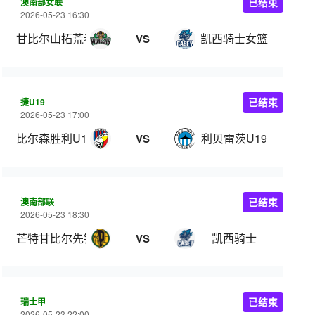
澳南部女联
已结束
2026-05-23 16:30
甘比尔山拓荒者女篮
凯西骑士女篮
VS
捷U19
已结束
2026-05-23 17:00
比尔森胜利U19
利贝雷茨U19
VS
澳南部联
已结束
2026-05-23 18:30
芒特甘比尔先锋
凯西骑士
VS
瑞士甲
已结束
2026-05-23 22:00