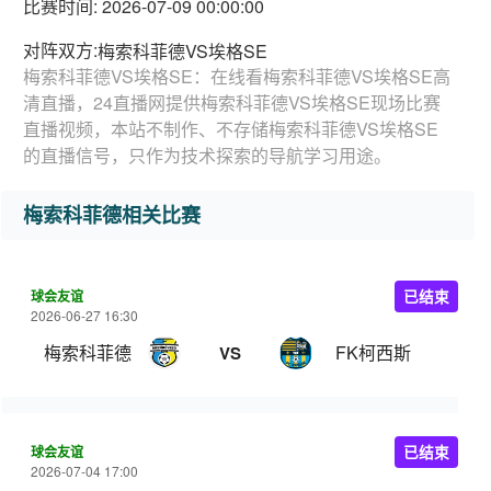
比赛时间: 2026-07-09 00:00:00
对阵双方:
梅索科菲德VS埃格SE
梅索科菲德VS埃格SE：在线看梅索科菲德VS埃格SE高
清直播，24直播网提供梅索科菲德VS埃格SE现场比赛
直播视频，本站不制作、不存储梅索科菲德VS埃格SE
的直播信号，只作为技术探索的导航学习用途。
梅索科菲德相关比赛
球会友谊
已结束
2026-06-27 16:30
梅索科菲德
FK柯西斯
VS
球会友谊
已结束
2026-07-04 17:00