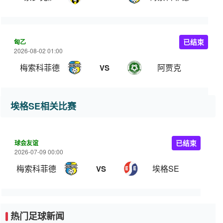
匈乙
已结束
2026-08-02 01:00
梅索科菲德
阿贾克
VS
埃格SE相关比赛
球会友谊
已结束
2026-07-09 00:00
梅索科菲德
埃格SE
VS
热门足球新闻