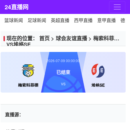
24直播网
篮球新闻
足球新闻
英超直播
西甲直播
意甲直播
德甲
现在的位置：
首页
>
球会友谊直播
>
梅索科菲德
VS埃格SE
2026-07-09 00:00:00
已结束
VS
梅索科菲德
埃格SE
直播源：