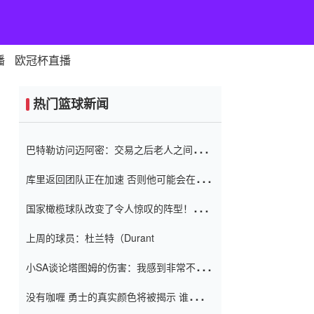
播
欧冠杯直播
热门篮球新闻
巴特勒访问迈阿密：交易之后老人之间的第
一场比赛 要解决热情的怨恨
库里返回团队正在加速 否则他可能会在下
一天回到场地！巴特勒迈阿密的纸牌游戏引
国家橄榄球队改变了令人惊叹的阵型！伊万
起了人们的关注
（Ivan
上周的球员：杜兰特（Durant
小SA谈论塔图姆的伤害：我感到非常不舒
服 不想看到这些我向他道歉
没有咖喱 勇士的真实颜色将被揭示 谁注意
到威金斯 他讨厌他的老老板