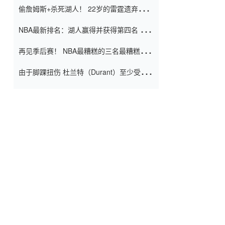
偷詹姆斯+杀死湖人！ 22岁的雷霆遗弃儿子
上演了一个上帝的剧本：疯狂的反击争夺1
NBA最新排名：湖人赢得并获得第四名 小
亿元人民币的合同
牛队正式淘汰了9th + 76人
再见季后赛！ NBA最糟糕的三名最糟糕的
球员徒劳无功 也许您低估了硬化
由于脚踝扭伤 杜兰特（Durant）至少受伤
了一周