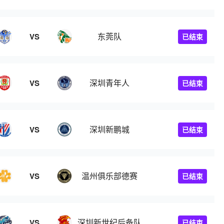
东莞队
VS
已结束
深圳青年人
VS
已结束
深圳新鹏城
VS
已结束
温州俱乐部德赛
VS
已结束
深圳新世纪后备队
VS
已结束