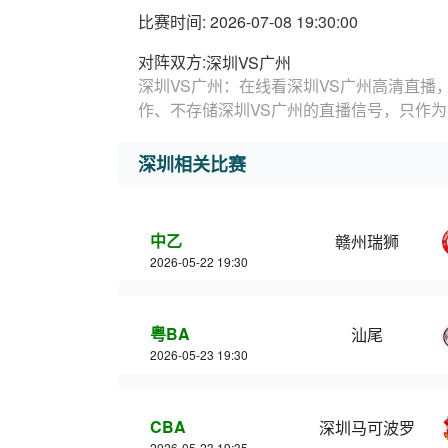
比赛时间: 2026-07-08 19:30:00
对阵双方:
深圳VS广州
深圳VS广州：在线看深圳VS广州高清直播
作、不存储深圳VS广州的直播信号，只作
深圳相关比赛
中乙
赣州瑞狮
2026-05-22 19:30
粤BA
汕尾
2026-05-23 19:30
CBA
深圳马可波罗
2026-05-23 19:35