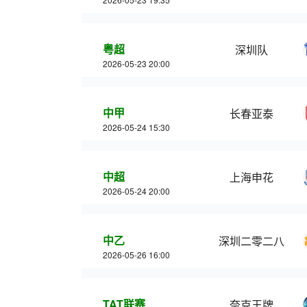
粤超
深圳队
2026-05-23 20:00
中甲
长春亚泰
2026-05-24 15:30
中超
上海申花
2026-05-24 20:00
中乙
深圳二零二八
2026-05-26 16:00
TAT联赛
奈克王牌