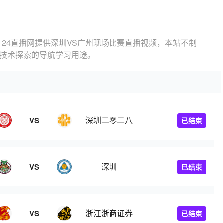
，24直播网提供深圳VS广州现场比赛直播视频，本站不制
为技术探索的导航学习用途。
深圳二零二八
VS
已结束
深圳
VS
已结束
浙江浙商证券
VS
已结束