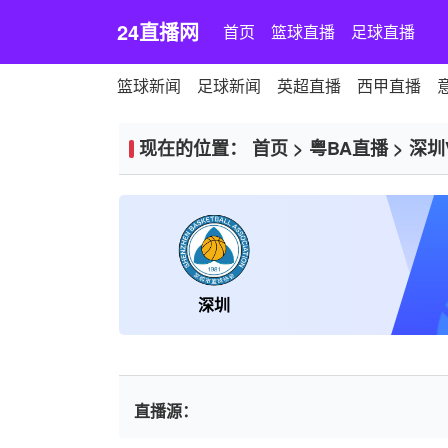
24直播网
首页
篮球直播
足球直播
篮球新闻
足球新闻
英超直播
西甲直播
现在的位置：
首页
>
粤BA直播
>
深圳
深圳
直播源：